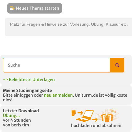
Neues Thema starten
THEMEN
L
Platz für Fragen & Hinweise zur Vorlesung, Übung, Klausur etc.
B
-> Beliebteste Unterlagen
Meine Studiengangseite
Bitte einloggen oder
neu anmelden
. Uniturm.de ist völlig koste
nlos!
Letzter Download
Übung...
vor 4 Stunden
von boris tim
hochladen und absahnen