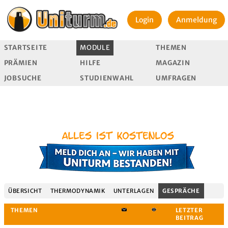
Login
Anmeldung
STARTSEITE
MODULE
THEMEN
PRÄMIEN
HILFE
MAGAZIN
JOBSUCHE
STUDIENWAHL
UMFRAGEN
ÜBERSICHT
THERMODYNAMIK
UNTERLAGEN
GESPRÄCHE