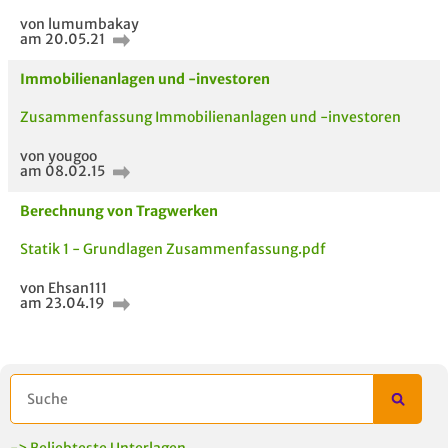
von lumumbakay
am 20.05.21
Immobilienanlagen und -investoren
Zusammenfassung Immobilienanlagen und -investoren
von yougoo
am 08.02.15
Berechnung von Tragwerken
5 VERWANDTE
TITEL DER
HOC
MODULE
UNTERLAGE
Statik 1 - Grundlagen Zusammenfassung.pdf
von Ehsan111
am 23.04.19