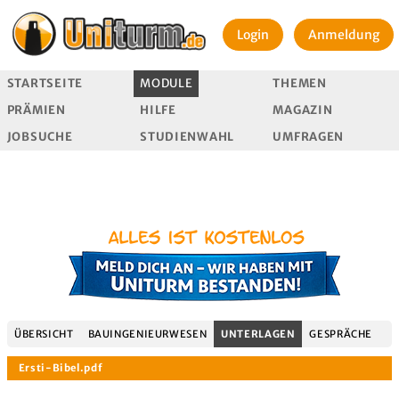
Login
Anmeldung
STARTSEITE
MODULE
THEMEN
PRÄMIEN
HILFE
MAGAZIN
JOBSUCHE
STUDIENWAHL
UMFRAGEN
ÜBERSICHT
BAUINGENIEURWESEN
UNTERLAGEN
GESPRÄCHE