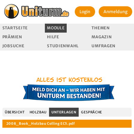
Login
Anmeldung
STARTSEITE
MODULE
THEMEN
PRÄMIEN
HILFE
MAGAZIN
JOBSUCHE
STUDIENWAHL
UMFRAGEN
ÜBERSICHT
HOLZBAU
UNTERLAGEN
GESPRÄCHE