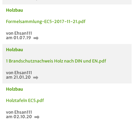
Holzbau
Formelsammlung-EC5-2017-11-21.pdf
von Ehsan111
am 01.07.19
Holzbau
1 Brandschutznachweis Holz nach DIN und EN.pdf
von Ehsan111
am 21.01.20
Holzbau
AUCH IM MODUL
TITEL DER
HOC
Holztafeln EC5.pdf
UNTERLAGE
von Ehsan111
am 02.10.20