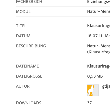
FACHBEREICH
Erziehungsw
Natur-Mens
MODUL
Klausurfra
TITEL
DATUM
18.07.11, 18
BESCHREIBUNG
Natur-Mens
(Klausurfra
DATEINAME
Klausurfra
DATEIGRÖSSE
0,53 MB
AUTOR
gdj
DOWNLOADS
37