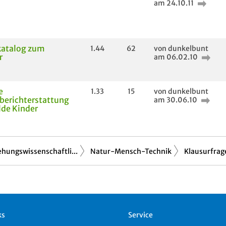
am 24.10.11
katalog zum
1.44
62
von dunkelbunt
r
am 06.02.10
e
1.33
15
von dunkelbunt
berichterstattung
am 30.06.10
lde Kinder
ehungswissenschaftli...
Natur-Mensch-Technik
Klausurfra
ks
Service