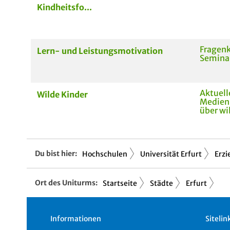
Kindheitsfo...
Fragen
Lern- und Leistungsmotivation
Semina
Aktuell
Wilde Kinder
Medien
über wi
Du bist hier:
Hochschulen
Universität Erfurt
Erzi
Ort des Uniturms:
Startseite
Städte
Erfurt
Informationen
Sitelin