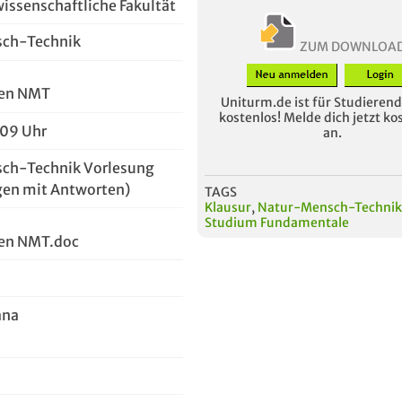
issenschaftliche Fakultät
ch-Technik
ZUM DOWNLOA
gen NMT
Uniturm.de ist für Studierende
kostenlos! Melde dich jetzt ko
:09 Uhr
an.
ch-Technik Vorlesung
gen mit Antworten)
TAGS
Klausur
,
Natur-Mensch-Technik
Studium Fundamentale
gen NMT.doc
ana