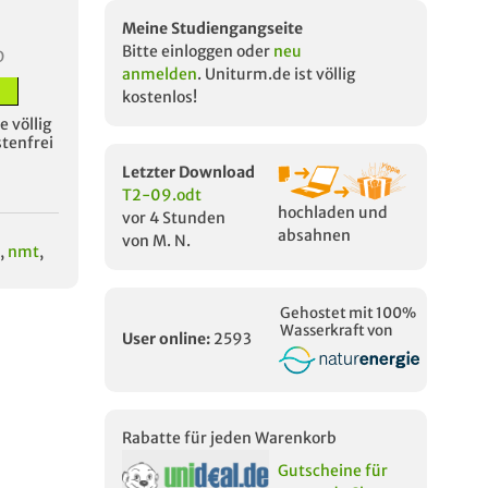
Meine Studiengangseite
Bitte einloggen oder
neu
D
anmelden
. Uniturm.de ist völlig
kostenlos!
 völlig
stenfrei
Letzter Download
T2-09.odt
hochladen und
vor 4 Stunden
absahnen
von M. N.
,
nmt
,
Gehostet mit 100%
Wasserkraft von
User online:
2593
Rabatte für jeden Warenkorb
Gutscheine für