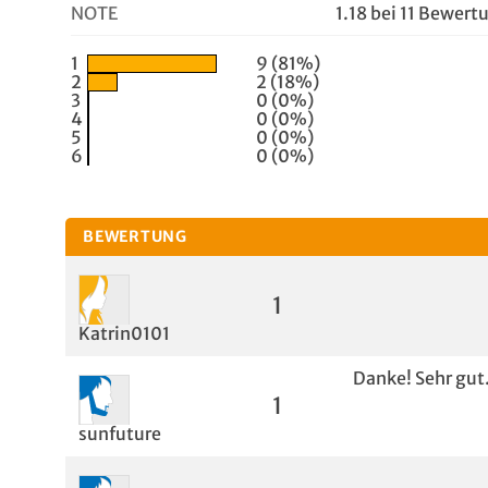
NOTE
1.18 bei 11 Bewer
1
9 (81%)
2
2 (18%)
3
0 (0%)
4
0 (0%)
5
0 (0%)
6
0 (0%)
BEWERTUNG
1
Katrin0101
Danke! Sehr gut
1
sunfuture