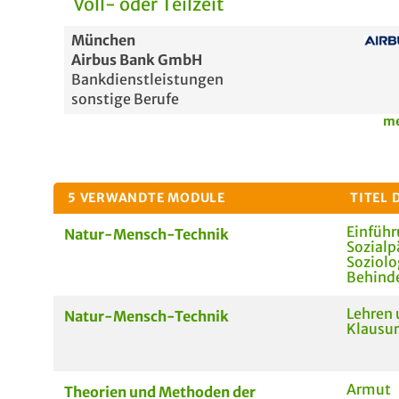
Voll- oder Teilzeit
München
Airbus Bank GmbH
Bankdienstleistungen
sonstige Berufe
me
5 VERWANDTE MODULE
TITEL 
Einführ
Natur-Mensch-Technik
Sozial
Soziolo
Behind
Lehren 
Natur-Mensch-Technik
Klausur
Armut
Theorien und Methoden der