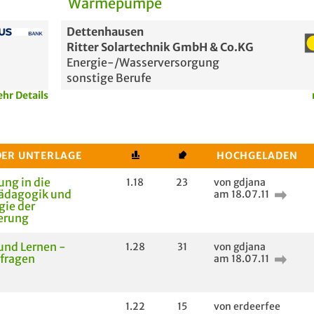
Wärmepumpe
Dettenhausen
Ritter Solartechnik GmbH & Co.KG
Energie-/Wasserversorgung
sonstige Berufe
hr Details
DER UNTERLAGE
HOCHGELADEN
ung in die
1.18
23
von gdjana
pädagogik und
am 18.07.11
gie der
erung
und Lernen -
1.28
31
von gdjana
fragen
am 18.07.11
1.22
15
von erdeerfee