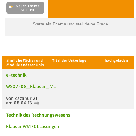
Starte ein Thema und stell deine Frage.
e-technik
WS07-08_Klausur_ML
Aktuelle Gespräche
Le
Be
von Zazanuri21
am 08.04.13
Neues Thema
starten
Technik des Rechnungswesens
Klausur WS170t Lösungen