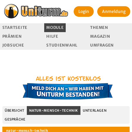
Login
Anmeldung
STARTSEITE
MODULE
THEMEN
PRÄMIEN
HILFE
MAGAZIN
JOBSUCHE
STUDIENWAHL
UMFRAGEN
ÜBERSICHT
NATUR-MENSCH-TECHNIK
UNTERLAGEN
GESPRÄCHE