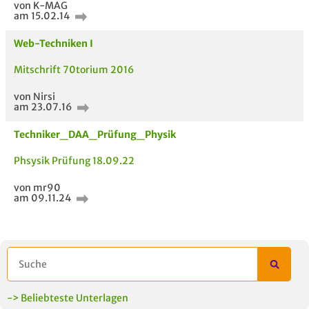
von K-MAG
am 15.02.14
Web-Techniken I
Mitschrift 70torium 2016
ähnliche Fächer und
Titel der Unterlage
h
von Nirsi
am 23.07.16
Module anderer Unis
Techniker_DAA_Prüfung_Physik
Phsysik Prüfung 18.09.22
von mr90
am 09.11.24
-> Beliebteste Unterlagen