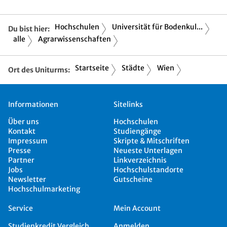
Hochschulen
Universität für Bodenkul...
Du bist hier:
alle
Agrarwissenschaften
Startseite
Städte
Wien
Ort des Uniturms:
Informationen
Sitelinks
Über uns
Hochschulen
Kontakt
Studiengänge
Impressum
Skripte & Mitschriften
Presse
Neueste Unterlagen
Partner
Linkverzeichnis
Jobs
Hochschulstandorte
Newsletter
Gutscheine
Hochschulmarketing
Service
Mein Account
Studienkredit Vergleich
Anmelden