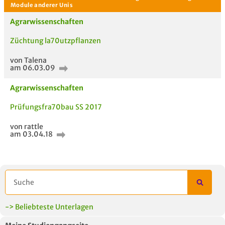
Aktuelle Gespräche
Le
Agrarwissenschaften
Be
Züchtung la70utzpflanzen
Neues Thema
von Talena
starten
am 06.03.09
Agrarwissenschaften
Prüfungsfra70bau SS 2017
von rattle
am 03.04.18
ähnliche Fächer und
Titel der Unterlage
h
Module anderer Unis
-> Beliebteste Unterlagen