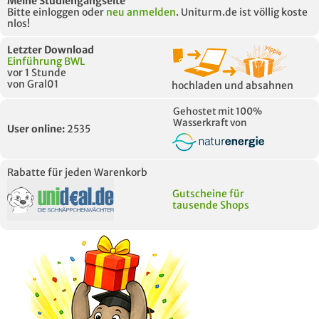
Meine Studiengangseite
Bitte einloggen oder
neu anmelden
. Uniturm.de ist völlig koste
nlos!
Letzter Download
Einführung BWL
vor 1 Stunde
von Gral01
hochladen und absahnen
Gehostet mit 100%
Wasserkraft von
User online:
2535
Rabatte für jeden Warenkorb
Gutscheine für
tausende Shops