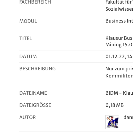
FACHBEREICH
Fakultät für
Sozialwisse
Business In
MODUL
Klausur Bus
TITEL
Mining 15.0
DATUM
01.12.22, 1
BESCHREIBUNG
Nur zum pri
Kommiliton
DATEINAME
BIDM - Klau
DATEIGRÖSSE
0,18 MB
AUTOR
da