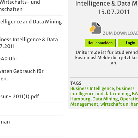
 Wirtschafts- und
Intelligence & Data M
nschaften
15.07.2011
telligence and Data Mining
ZUM DOWNLOA
iness Intelligence & Data
7.2011
Uniturm.de ist für Studierende
kostenlos! Melde dich jetzt ko
4:40 Uhr
an.
vaten Gebrauch für
en.
TAGS
Business Intelligence
,
business
intelligence and data mining
,
BW
sur - 2011(1).pdf
Hamburg
,
Data Mining
,
Operati
Management
,
wirtschaft uni h
nman