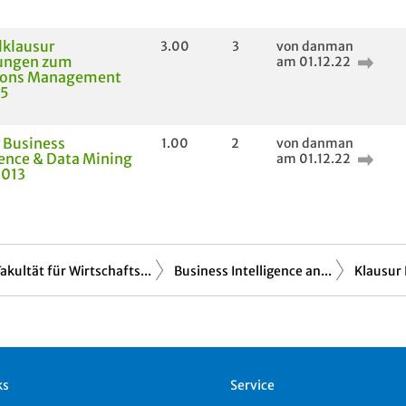
lklausur
3.00
3
von danman
fungen zum
am 01.12.22
ions Management
15
 Business
1.00
2
von danman
gence & Data Mining
am 01.12.22
2013
Fakultät für Wirtschafts...
Business Intelligence an...
Klausur B
ks
Service