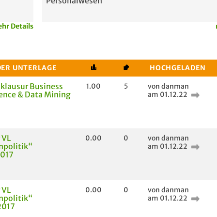
Personalwesen
hr Details
DER UNTERLAGE
HOCHGELADEN
klausur Business
1.00
5
von danman
gence & Data Mining
am 01.12.22
 VL
0.00
0
von danman
politik“
am 01.12.22
2017
 VL
0.00
0
von danman
politik“
am 01.12.22
2017