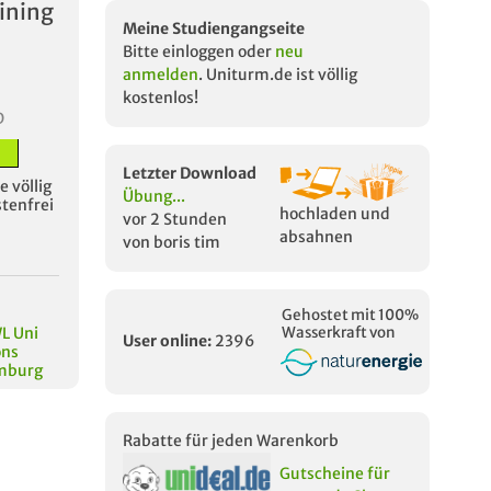
ining
Meine Studiengangseite
Bitte einloggen oder
neu
anmelden
. Uniturm.de ist völlig
kostenlos!
D
Letzter Download
 völlig
Übung...
stenfrei
hochladen und
vor 2 Stunden
absahnen
von boris tim
Gehostet mit 100%
L Uni
Wasserkraft von
User online:
2396
ons
amburg
Rabatte für jeden Warenkorb
Gutscheine für