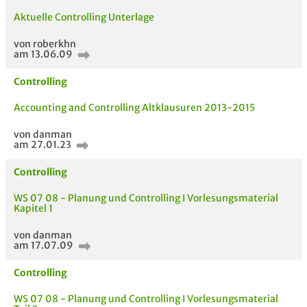
Aktuelle Controlling Unterlage
von roberkhn
am 13.06.09
Controlling
Accounting and Controlling Altklausuren 2013-2015
von danman
am 27.01.23
Controlling
WS 07 08 - Planung und Controlling I Vorlesungsmaterial
AUCH IM MODUL
TITEL DER
HOC
Kapitel 1
UNTERLAGE
von danman
am 17.07.09
Controlling
WS 07 08 - Planung und Controlling I Vorlesungsmaterial