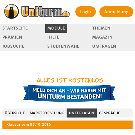
Login
Anmeldung
STARTSEITE
MODULE
THEMEN
PRÄMIEN
HILFE
MAGAZIN
JOBSUCHE
STUDIENWAHL
UMFRAGEN
ÜBERSICHT
MARKTFORSCHUNG
UNTERLAGEN
GESPRÄCHE