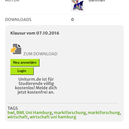
AUTOR
danman
DOWNLOADS
0
Klausur vom 07.10.2016
ZUM DOWNLOAD
Uniturm.de ist für
Studierende völlig
kostenlos! Melde dich
jetzt kostenfrei an.
TAGS
bwl
,
BWL Uni Hamburg
,
marktforschung
,
marktforschung
,
wirtschaft
,
wirtschaft uni hamburg