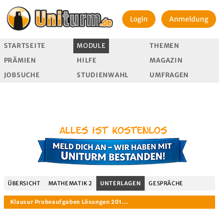
Login
Anmeldung
STARTSEITE
MODULE
THEMEN
PRÄMIEN
HILFE
MAGAZIN
JOBSUCHE
STUDIENWAHL
UMFRAGEN
ÜBERSICHT
MATHEMATIK 2
UNTERLAGEN
GESPRÄCHE