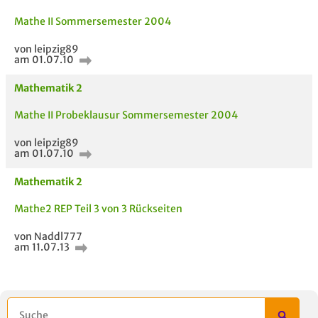
Mathe II Sommersemester 2004
von leipzig89
am 01.07.10
Mathematik 2
Mathe II Probeklausur Sommersemester 2004
von leipzig89
am 01.07.10
Mathematik 2
Mathe2 REP Teil 3 von 3 Rückseiten
von Naddl777
am 11.07.13
AUCH IM MODUL
TITEL DER
HOC
UNTERLAGE