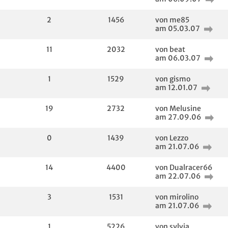
2
1456
von me85
am 05.03.07
11
2032
von beat
am 06.03.07
1
1529
von gismo
am 12.01.07
19
2732
von Melusine
am 27.09.06
0
1439
von Lezzo
am 21.07.06
14
4400
von Dualracer66
am 22.07.06
3
1531
von mirolino
am 21.07.06
1
5226
von sylvia