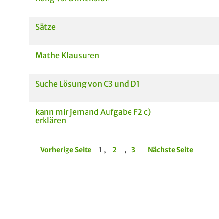
Sätze
Mathe Klausuren
Suche Lösung von C3 und D1
kann mir jemand Aufgabe F2 c)
erklären
Vorherige Seite
1 ,
2
,
3
Nächste Seite