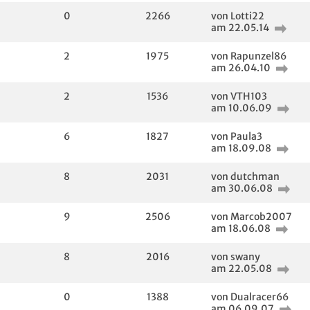
0
2266
von Lotti22
am 22.05.14
2
1975
von Rapunzel86
am 26.04.10
2
1536
von VTH103
am 10.06.09
6
1827
von Paula3
am 18.09.08
8
2031
von dutchman
am 30.06.08
9
2506
von Marcob2007
am 18.06.08
8
2016
von swany
am 22.05.08
0
1388
von Dualracer66
am 06.09.07