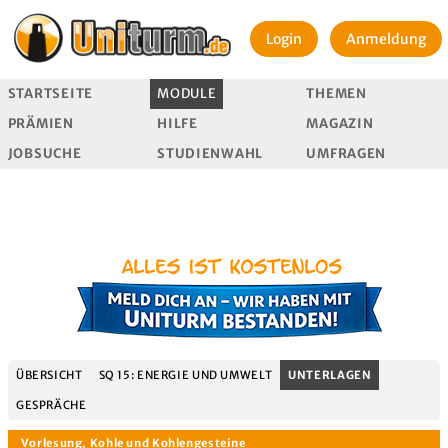
Login
Anmeldung
STARTSEITE
MODULE
THEMEN
PRÄMIEN
HILFE
MAGAZIN
JOBSUCHE
STUDIENWAHL
UMFRAGEN
ÜBERSICHT
SQ 15: ENERGIE UND UMWELT
UNTERLAGEN
GESPRÄCHE