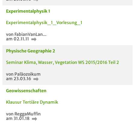
Experimentalphysik 1
Experimentalphysik_1_Vorlesung_1
von FabianVanLan...
am 02.11.11
Physische Geographie 2
Seminar Klima, Wasser, Vegetation WS 2015/2016 Teil 2
von Paläozoikum
am 23.03.16
Geowissenschaften
Klausur Tertiäre Dynamik
von ReggaMuffin
am 31.01.18
5 VERWANDTE
TITEL DER
HOC
MODULE
UNTERLAGE