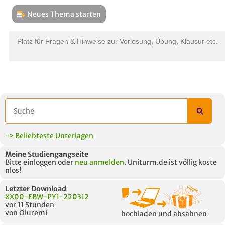
Neues Thema starten
THEMEN
L
Platz für Fragen & Hinweise zur Vorlesung, Übung, Klausur etc.
B
-> Beliebteste Unterlagen
Meine Studiengangseite
Bitte einloggen oder
neu anmelden
. Uniturm.de ist völlig koste
nlos!
Letzter Download
XX00-EBW-PY1-220312
vor 11 Stunden
von Oluremi
hochladen und absahnen