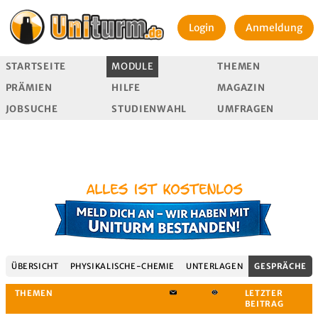
Login
Anmeldung
STARTSEITE
MODULE
THEMEN
PRÄMIEN
HILFE
MAGAZIN
JOBSUCHE
STUDIENWAHL
UMFRAGEN
ÜBERSICHT
PHYSIKALISCHE-CHEMIE
UNTERLAGEN
GESPRÄCHE