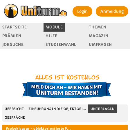
Login
Anmeldung
STARTSEITE
MODULE
THEMEN
PRÄMIEN
HILFE
MAGAZIN
JOBSUCHE
STUDIENWAHL
UMFRAGEN
ÜBERSICHT
EINFÜHRUNG IN DIE OBJEKTORI...
UNTERLAGEN
GESPRÄCHE