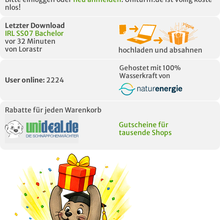
nlos!
Letzter Download
IRL SS07 Bachelor
vor 32 Minuten
von Lorastr
hochladen und absahnen
Gehostet mit 100%
Wasserkraft von
User online:
2224
Rabatte für jeden Warenkorb
Gutscheine für
tausende Shops