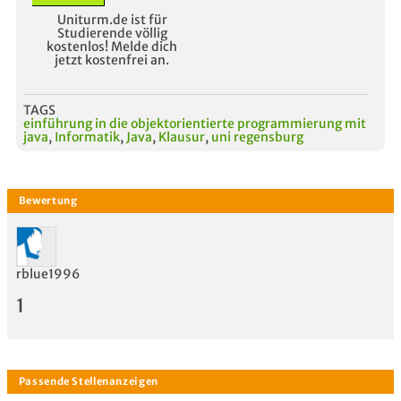
Uniturm.de ist für
Studierende völlig
kostenlos! Melde dich
jetzt kostenfrei an.
TAGS
einführung in die objektorientierte programmierung mit
java
,
Informatik
,
Java
,
Klausur
,
uni regensburg
rblue1996
1