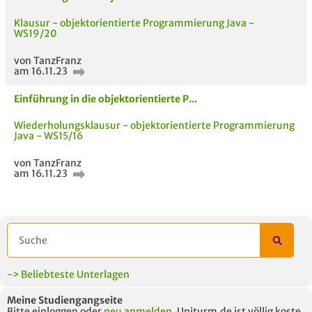
Klausur - objektorientierte Programmierung Java -
WS19/20
AUCH IM MODUL
TITEL DER
HOC
von TanzFranz
UNTERLAGE
am 16.11.23
Einführung in die objektorientierte P...
Wiederholungsklausur - objektorientierte Programmierung
Java - WS15/16
von TanzFranz
am 16.11.23
-> Beliebteste Unterlagen
Meine Studiengangseite
Bitte einloggen oder
neu anmelden
. Uniturm.de ist völlig koste