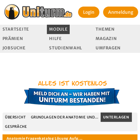
Login
Anmeldung
STARTSEITE
MODULE
THEMEN
PRÄMIEN
HILFE
MAGAZIN
JOBSUCHE
STUDIENWAHL
UMFRAGEN
ÜBERSICHT
GRUNDLAGEN DER ANATOMIE UND...
UNTERLAGEN
GESPRÄCHE