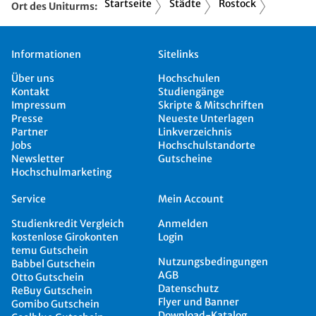
Startseite
Städte
Rostock
Ort des Uniturms:
Informationen
Sitelinks
Über uns
Hochschulen
Kontakt
Studiengänge
Impressum
Skripte & Mitschriften
Presse
Neueste Unterlagen
Partner
Linkverzeichnis
Jobs
Hochschulstandorte
Newsletter
Gutscheine
Hochschulmarketing
Service
Mein Account
Studienkredit Vergleich
Anmelden
kostenlose Girokonten
Login
temu Gutschein
Nutzungsbedingungen
Babbel Gutschein
AGB
Otto Gutschein
Datenschutz
ReBuy Gutschein
Flyer und Banner
Gomibo Gutschein
Download-Katalog