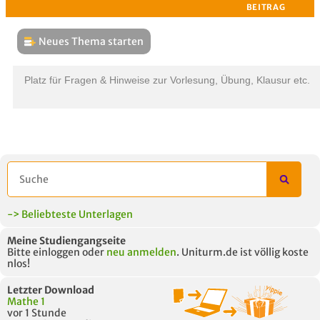
Neues Thema starten
THEMEN
L
Platz für Fragen & Hinweise zur Vorlesung, Übung, Klausur etc.
B
-> Beliebteste Unterlagen
Meine Studiengangseite
Bitte einloggen oder
neu anmelden
. Uniturm.de ist völlig koste
nlos!
Letzter Download
Mathe 1
vor 1 Stunde