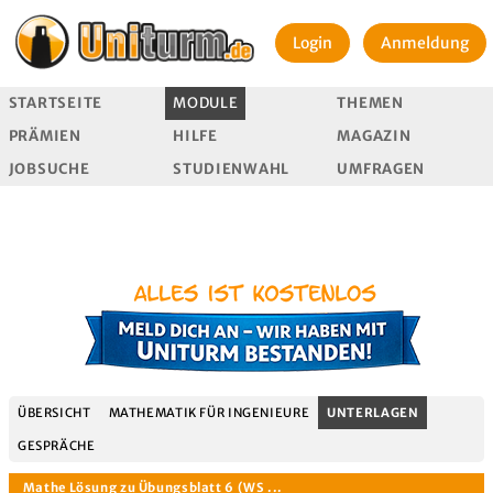
Login
Anmeldung
STARTSEITE
MODULE
THEMEN
PRÄMIEN
HILFE
MAGAZIN
JOBSUCHE
STUDIENWAHL
UMFRAGEN
ÜBERSICHT
MATHEMATIK FÜR INGENIEURE
UNTERLAGEN
GESPRÄCHE