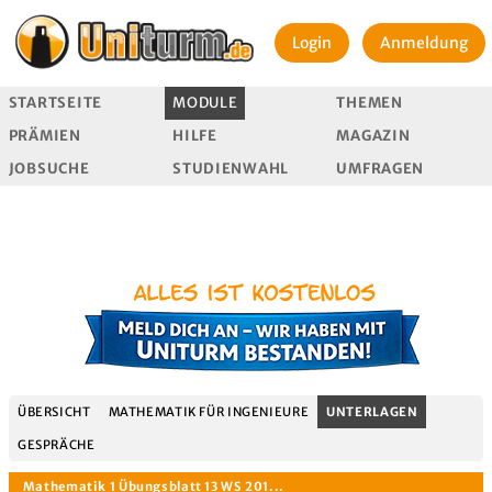
Login
Anmeldung
STARTSEITE
MODULE
THEMEN
PRÄMIEN
HILFE
MAGAZIN
JOBSUCHE
STUDIENWAHL
UMFRAGEN
ÜBERSICHT
MATHEMATIK FÜR INGENIEURE
UNTERLAGEN
GESPRÄCHE