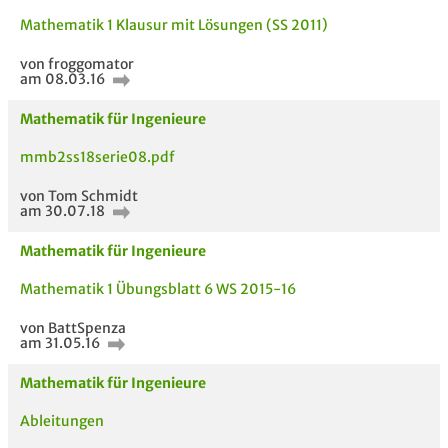
Mathematik 1 Klausur mit Lösungen (SS 2011)
von froggomator
am 08.03.16
Mathematik für Ingenieure
Bewertung
mmb2ss18serie08.pdf
von Tom Schmidt
am 30.07.18
Mathematik für Ingenieure
Mathematik 1 Übungsblatt 6 WS 2015-16
von BattSpenza
am 31.05.16
AUCH IM MODUL
TITEL DER
HOC
Mathematik für Ingenieure
UNTERLAGE
Ableitungen