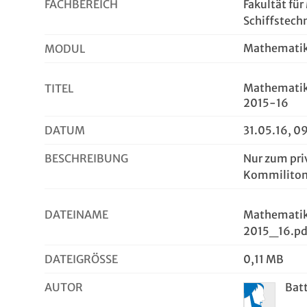
FACHBEREICH
Fakultät fü
Schiffstech
Mathematik 
MODUL
Mathematik
TITEL
2015-16
DATUM
31.05.16, 0
BESCHREIBUNG
Nur zum pri
Kommiliton
DATEINAME
Mathematik
2015_16.pd
DATEIGRÖSSE
0,11 MB
AUTOR
Bat