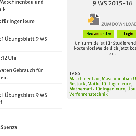
r Maschinenbau und
9 WS 2015-16
nik
für Ingenieure
ZUM DOWNLOA
 1 Übungsblatt 9 WS
Uniturm.de ist für Studierende
kostenlos! Melde dich jetzt ko
an.
9:12 Uhr
vaten Gebrauch für
TAGS
en.
Maschinenbau
,
Maschinenbau U
Rostock
,
Mathe für Ingenieure
,
Mathematik für Ingenieure
,
Übu
Verfahrenstechnik
 1 Übungsblatt 9 WS
f
tSpenza