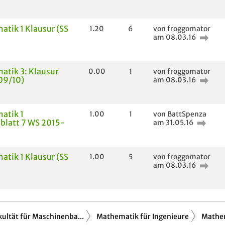
tik 1 Klausur (SS
1.20
6
von froggomator
am 08.03.16
tik 3: Klausur
0.00
1
von froggomator
09/10)
am 08.03.16
atik 1
1.00
1
von BattSpenza
blatt 7 WS 2015-
am 31.05.16
tik 1 Klausur (SS
1.00
5
von froggomator
am 08.03.16
kultät für Maschinenba...
Mathematik für Ingenieure
Mathem