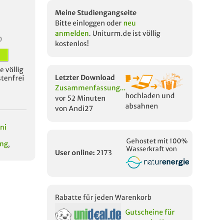
Meine Studiengangseite
Bitte einloggen oder
neu
anmelden
. Uniturm.de ist völlig
D
kostenlos!
 völlig
Letzter Download
stenfrei
Zusammenfassung...
hochladen und
vor 52 Minuten
absahnen
von Andi27
ni
Gehostet mit 100%
ng
,
Wasserkraft von
User online:
2173
Rabatte für jeden Warenkorb
Gutscheine für