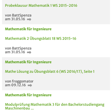
Probeklausur Mathematik 1 WS 2015-2016
von BattSpenza
am 31.05.16
Mathematik für Ingenieure
Mathematik 2 Übungsblatt 18 WS 2015-16
von BattSpenza
am 31.05.16
Bewertung
Mathematik für Ingenieure
Mathe Lösung zu Übungsblatt 6 (WS 2016/17), Seite 1
von froggomator
am 09.12.16
AUCH IM MODUL
TITEL DER
HOC
Mathematik für Ingenieure
UNTERLAGE
Modulprüfung Mathematik 3 für den Bachelorstudiengang
Maschinenbau ...