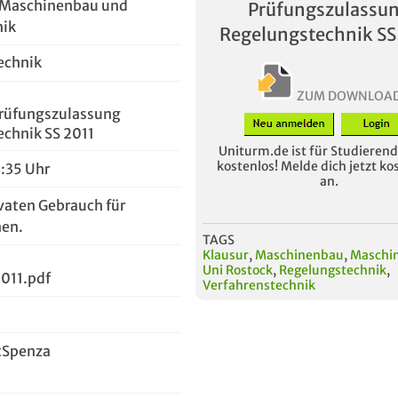
r Maschinenbau und
Prüfungszulassu
nik
Regelungstechnik SS
echnik
ZUM DOWNLOA
 Prüfungszulassung
chnik SS 2011
Uniturm.de ist für Studierende
kostenlos! Melde dich jetzt ko
8:35 Uhr
an.
vaten Gebrauch für
en.
TAGS
Klausur
,
Maschinenbau
,
Maschi
Uni Rostock
,
Regelungstechnik
,
011.pdf
Verfahrenstechnik
tSpenza