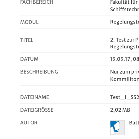
FACHBEREICH
Fakultät fü
Schiffstech
Regelungst
MODUL
2. Test zur
TITEL
Regelungste
DATUM
15.05.17, 0
BESCHREIBUNG
Nur zum pri
Kommiliton
DATEINAME
Test_1_SS2
DATEIGRÖSSE
2,02 MB
AUTOR
Bat