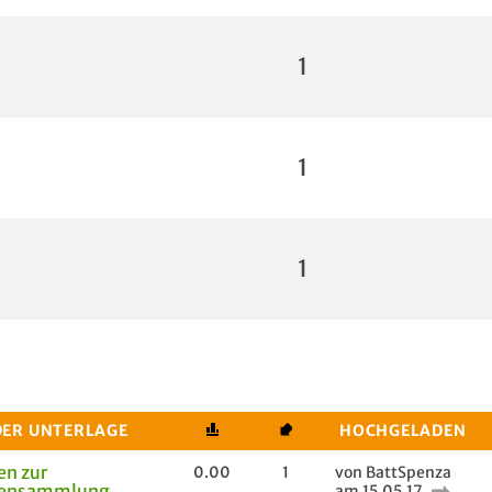
1
1
1
DER UNTERLAGE
HOCHGELADEN
en zur
0.00
1
von BattSpenza
bensammlung
am 15.05.17