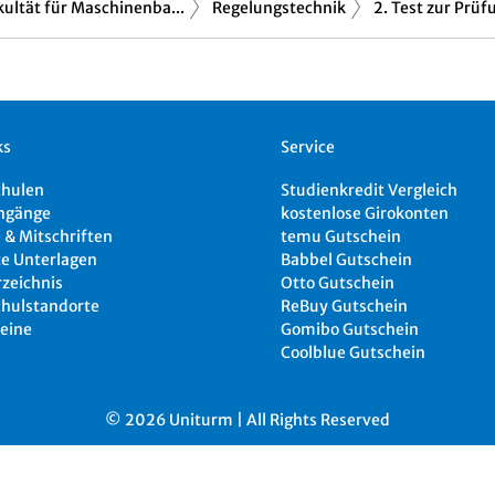
kultät für Maschinenba...
Regelungstechnik
2. Test zur Prüf
ks
Service
chulen
Studienkredit Vergleich
ngänge
kostenlose Girokonten
 & Mitschriften
temu Gutschein
e Unterlagen
Babbel Gutschein
rzeichnis
Otto Gutschein
hulstandorte
ReBuy Gutschein
eine
Gomibo Gutschein
Coolblue Gutschein
© 2026 Uniturm | All Rights Reserved