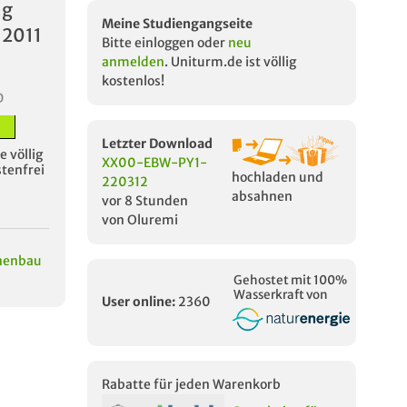
ng
Meine Studiengangseite
 2011
Bitte einloggen oder
neu
anmelden
. Uniturm.de ist völlig
kostenlos!
D
Letzter Download
 völlig
XX00-EBW-PY1-
stenfrei
hochladen und
220312
absahnen
vor 8 Stunden
von Oluremi
nenbau
Gehostet mit 100%
Wasserkraft von
User online:
2360
Rabatte für jeden Warenkorb