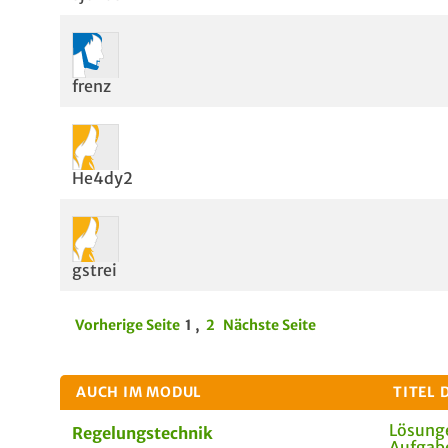
frenz
He4dy2
gstrei
Vorherige Seite
1
,
2
Nächste Seite
AUCH IM MODUL
TITEL 
Lösung
Regelungstechnik
Aufga