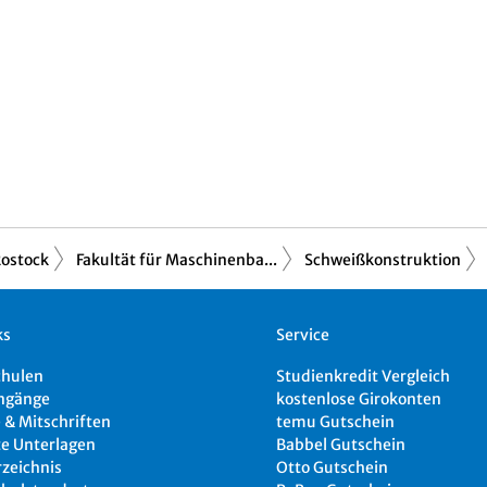
Rostock
Fakultät für Maschinenba...
Schweißkonstruktion
ks
Service
chulen
Studienkredit Vergleich
ngänge
kostenlose Girokonten
 & Mitschriften
temu Gutschein
e Unterlagen
Babbel Gutschein
rzeichnis
Otto Gutschein