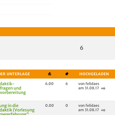
6
DER UNTERLAGE
HOCHGELADEN
daktik-
6.00
6
von felidaes
fragen und
am 31.08.17
vorbereitung
ung in die
0.00
0
von felidaes
daktik (Vorlesung
am 31.08.17
rpererfahrung"