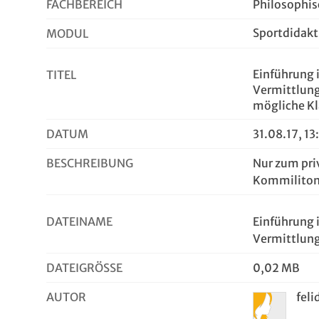
FACHBEREICH
Philosophis
Sportdidakt
MODUL
Einführung i
TITEL
Vermittlung
mögliche Kl
DATUM
31.08.17, 13
BESCHREIBUNG
Nur zum pri
Kommiliton
DATEINAME
Einführung 
Vermittlun
DATEIGRÖSSE
0,02 MB
AUTOR
feli