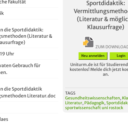
che Fakultät
Sportdidaktik:
Vermittlungsmeth
ik
(Literatur & mögli
Klausurfrage)
n die Sportdidaktik:
smethoden (Literatur &
ausurfrage)
ZUM DOWNLOA
:19 Uhr
Uniturm.de ist für Studierende
vaten Gebrauch für
kostenlos! Melde dich jetzt ko
en.
an.
in die Sportdidaktik
TAGS
gsmethoden Literatur.doc
Gesundheitswissenschaften
,
Kl
Literatur
,
Pädagogik
,
Sportdidak
sportwissenschaft uni rostock
daes