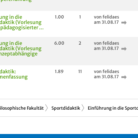
ung in die
1.00
1
von felidaes
daktik (Vorlesung
am 31.08.17
tpädagogisierter ...
ung in die
6.00
2
von felidaes
daktik (Vorlesung
am 31.08.17
onzeptabhängige
daktik:
1.89
11
von felidaes
menfassung
am 31.08.17
ilosophische Fakultät
Sportdidaktik
Einführung in die Sportd