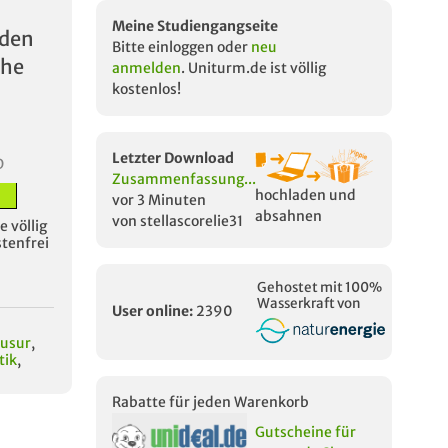
Meine Studiengangseite
oden
Bitte einloggen oder
neu
che
anmelden
. Uniturm.de ist völlig
kostenlos!
Letzter Download
D
Zusammenfassung...
hochladen und
vor 3 Minuten
absahnen
von stellascorelie31
 völlig
stenfrei
Gehostet mit 100%
Wasserkraft von
User online:
2390
ausur
,
tik
,
Rabatte für jeden Warenkorb
Gutscheine für