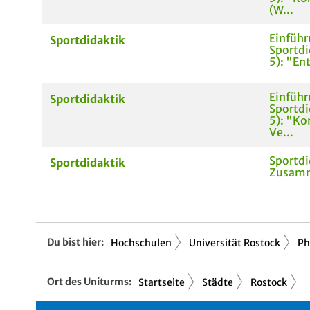
(W...
Einführ
Sportdidaktik
Sportdi
5): "En
Einführ
Sportdidaktik
Sportdi
5): "K
Ve...
Sportdi
Sportdidaktik
Zusam
Du bist hier:
Hochschulen
Universität Rostock
Ph
Ort des Uniturms:
Startseite
Städte
Rostock