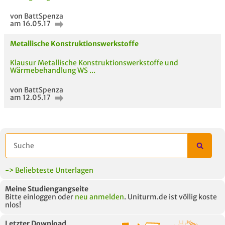
5 VERWANDTE
TITEL DER
HOC
von BattSpenza
MODULE
UNTERLAGE
am 16.05.17
Metallische Konstruktionswerkstoffe
Klausur Metallische Konstruktionswerkstoffe und
Wärmebehandlung WS ...
von BattSpenza
am 12.05.17
-> Beliebteste Unterlagen
Meine Studiengangseite
Bitte einloggen oder
neu anmelden
. Uniturm.de ist völlig koste
nlos!
Letzter Download