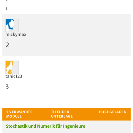
1
mickymax
Bewertung
2
tahic123
3
Stochastik und Numerik für Ingenieure