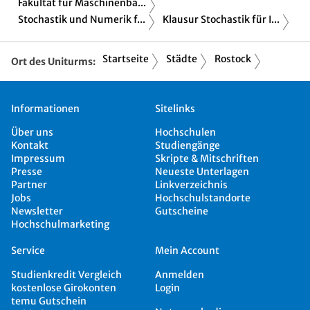
Fakultät für Maschinenba...
Stochastik und Numerik f...
Klausur Stochastik für I...
Startseite
Städte
Rostock
Ort des Uniturms:
Informationen
Sitelinks
Über uns
Hochschulen
Kontakt
Studiengänge
Impressum
Skripte & Mitschriften
Presse
Neueste Unterlagen
Partner
Linkverzeichnis
Jobs
Hochschulstandorte
Newsletter
Gutscheine
Hochschulmarketing
Service
Mein Account
Studienkredit Vergleich
Anmelden
kostenlose Girokonten
Login
temu Gutschein