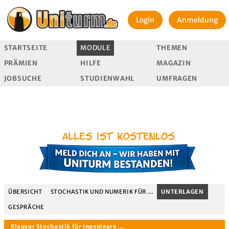
Login
Anmeldung
STARTSEITE
MODULE
THEMEN
PRÄMIEN
HILFE
MAGAZIN
JOBSUCHE
STUDIENWAHL
UMFRAGEN
ÜBERSICHT
STOCHASTIK UND NUMERIK FÜR ...
UNTERLAGEN
GESPRÄCHE