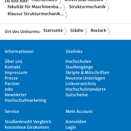
Du bist hier:
Fakultät für Maschinenba...
Strukturmechanik
Klausur Strukturmechanik...
Startseite
Städte
Rostock
Ort des Uniturms:
Informationen
Sitelinks
Über uns
Hochschulen
Kontakt
Studiengänge
Impressum
Skripte & Mitschriften
Presse
Neueste Unterlagen
Partner
Linkverzeichnis
Jobs
Hochschulstandorte
Newsletter
Gutscheine
Hochschulmarketing
Service
Mein Account
Studienkredit Vergleich
Anmelden
kostenlose Girokonten
Login