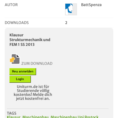
AUTOR
BattSpenza
DOWNLOADS
2
Klausur
Strukturmechanik und
FEM 1 SS 2013
ZUM DOWNLOAD
Uniturm.de ist für
Studierende völlig
kostenlos! Melde dich
jetzt kostenfrei an.
TAGS
Klausur
,
Maschinenbau
,
Maschinenbau Uni Rostock
,