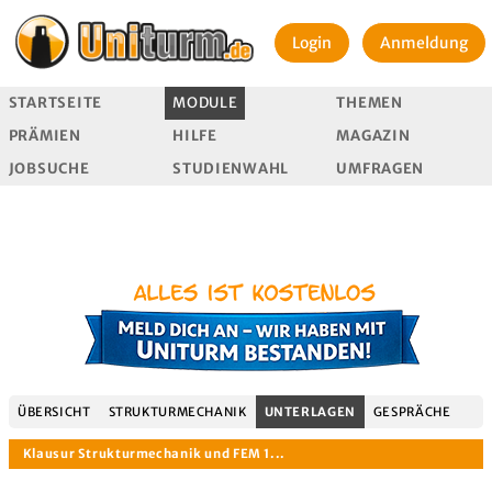
Login
Anmeldung
STARTSEITE
MODULE
THEMEN
PRÄMIEN
HILFE
MAGAZIN
JOBSUCHE
STUDIENWAHL
UMFRAGEN
ÜBERSICHT
STRUKTURMECHANIK
UNTERLAGEN
GESPRÄCHE