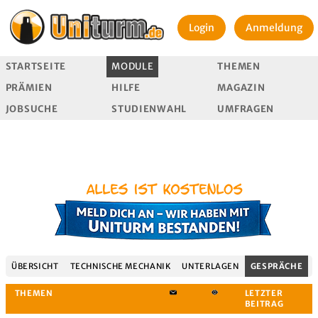
Login
Anmeldung
STARTSEITE
MODULE
THEMEN
PRÄMIEN
HILFE
MAGAZIN
JOBSUCHE
STUDIENWAHL
UMFRAGEN
ÜBERSICHT
TECHNISCHE MECHANIK
UNTERLAGEN
GESPRÄCHE