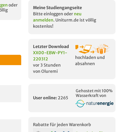
ggen
oder
Meine Studiengangseite
öllig
Bitte einloggen oder
neu
anmelden
. Uniturm.de ist völlig
kostenlos!
Letzter Download
XX00-EBW-PY1-
hochladen und
220312
absahnen
vor 3 Stunden
von Oluremi
Gehostet mit 100%
Wasserkraft von
User online:
2265
Rabatte für jeden Warenkorb