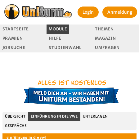
Login
Anmeldung
STARTSEITE
MODULE
THEMEN
PRÄMIEN
HILFE
MAGAZIN
JOBSUCHE
STUDIENWAHL
UMFRAGEN
ÜBERSICHT
EINFÜHRUNG IN DIE VWL
UNTERLAGEN
GESPRÄCHE