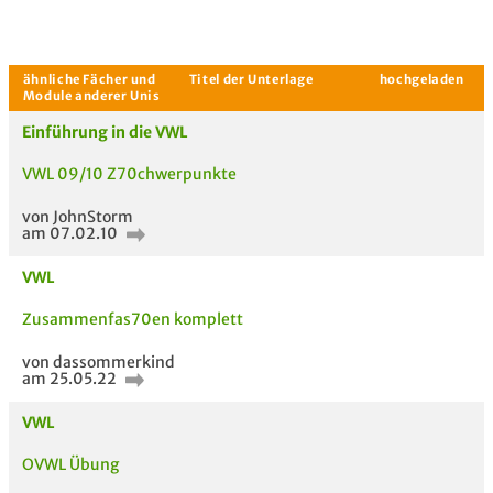
Einführung in die VWL
VWL 09/10 Z70chwerpunkte
von JohnStorm
am 07.02.10
VWL
Zusammenfas70en komplett
von dassommerkind
am 25.05.22
Aktuelle Gespräche
Le
Be
VWL
OVWL Übung
Neues Thema
starten