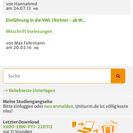
von Hannahmd
am 24.07.13
Einführung in die VWL (Richter - ab W...
Mitschrift Vorlesungen
von Max Fuhrmann
am 20.02.16
ähnliche Fächer und
Titel der Unterlage
h
Module anderer Unis
-> Beliebteste Unterlagen
Meine Studiengangseite
Bitte einloggen oder
neu anmelden
. Uniturm.de ist völlig koste
nlos!
Letzter Download
XX00-EBW-PY1-220312
vor 11 Stunden