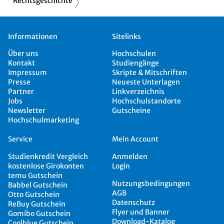
Rechtsgeschichte
Informationen
Sitelinks
Über uns
Hochschulen
Kontakt
Studiengänge
Impressum
Skripte & Mitschriften
Presse
Neueste Unterlagen
Partner
Linkverzeichnis
Jobs
Hochschulstandorte
Newsletter
Gutscheine
Hochschulmarketing
Service
Mein Account
Studienkredit Vergleich
Anmelden
kostenlose Girokonten
Login
temu Gutschein
Nutzungsbedingungen
Babbel Gutschein
AGB
Otto Gutschein
Datenschutz
ReBuy Gutschein
Flyer und Banner
Gomibo Gutschein
Download-Katalog
Coolblue Gutschein