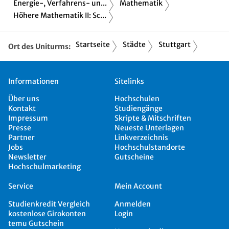
Energie-, Verfahrens- un...
Mathematik
Höhere Mathematik II: Sc...
Startseite
Städte
Stuttgart
Ort des Uniturms:
Informationen
Sitelinks
Über uns
Hochschulen
Kontakt
Studiengänge
Impressum
Skripte & Mitschriften
Presse
Neueste Unterlagen
Partner
Linkverzeichnis
Jobs
Hochschulstandorte
Newsletter
Gutscheine
Hochschulmarketing
Service
Mein Account
Studienkredit Vergleich
Anmelden
kostenlose Girokonten
Login
temu Gutschein