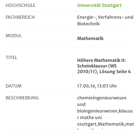
HOCHSCHULE
Universität Stuttgart
FACHBEREICH
Energie-, Verfahrens- und
Höhere Mathematik II: Scheinklausu...
Biotechnik
MODUL
Mathematik
TITEL
Höhere Mathematik II:
Scheinklausur (WS
2010/11), Lösung Seite 4
DATUM
17.06.16, 13:05 Uhr
BESCHREIBUNG
chemieingenieurwesen
und
bioingenieurwesen,klausu
r mathe uni
stuttgart,Mathematik,mat
hematik uni
stuttgart,Verfahrenstechn