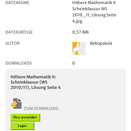
DATEINAME
Höhere Mathematik II
ik,verfahrenstechnik uni
Scheinklausur WS
stuttgart,
2010_11, Lösung Seite
4.jpg
DATEIGRÖSSE
0,57 MB
AUTOR
Bebopalula
DOWNLOADS
0
Höhere Mathematik II:
Scheinklausur (WS
2010/11), Lösung Seite 4
ZUM DOWNLOAD