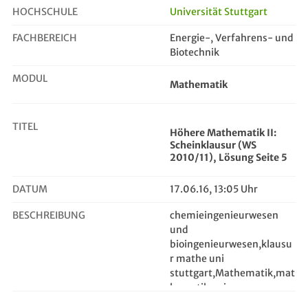
HOCHSCHULE
Universität Stuttgart
FACHBEREICH
Energie-, Verfahrens- und
Höhere Mathematik II: Scheinklausu...
Biotechnik
MODUL
Mathematik
TITEL
Höhere Mathematik II:
Scheinklausur (WS
2010/11), Lösung Seite 5
DATUM
17.06.16, 13:05 Uhr
BESCHREIBUNG
chemieingenieurwesen
und
bioingenieurwesen,klausu
r mathe uni
stuttgart,Mathematik,mat
hematik uni
stuttgart,Verfahrenstechn