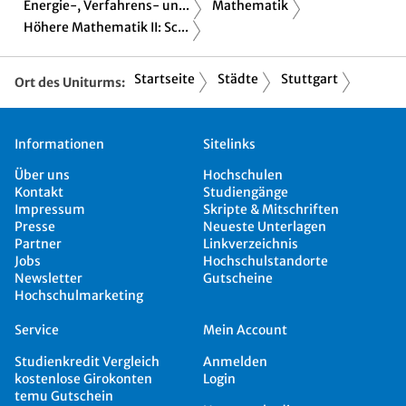
Energie-, Verfahrens- un...
Mathematik
Höhere Mathematik II: Sc...
Startseite
Städte
Stuttgart
Ort des Uniturms:
Informationen
Sitelinks
Über uns
Hochschulen
Kontakt
Studiengänge
Impressum
Skripte & Mitschriften
Presse
Neueste Unterlagen
Partner
Linkverzeichnis
Jobs
Hochschulstandorte
Newsletter
Gutscheine
Hochschulmarketing
Service
Mein Account
Studienkredit Vergleich
Anmelden
kostenlose Girokonten
Login
temu Gutschein