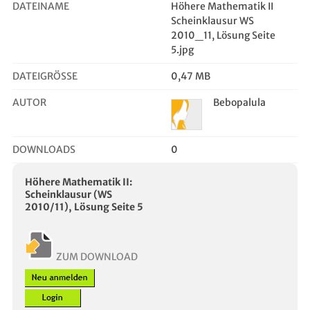
DATEINAME
Höhere Mathematik II
ik,verfahrenstechnik uni
Scheinklausur WS
stuttgart,
2010_11, Lösung Seite
5.jpg
DATEIGRÖSSE
0,47 MB
AUTOR
Bebopalula
DOWNLOADS
0
Höhere Mathematik II:
Scheinklausur (WS
2010/11), Lösung Seite 5
ZUM DOWNLOAD