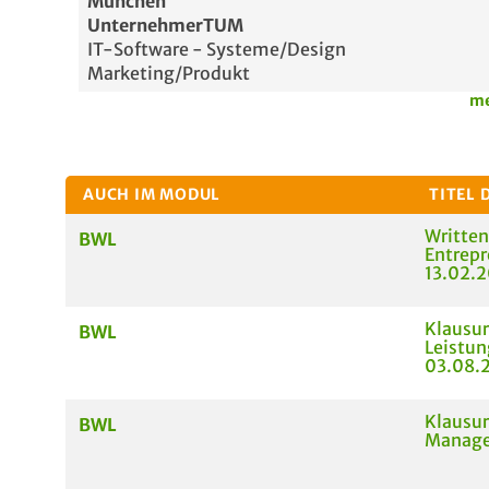
München
UnternehmerTUM
IT-Software - Systeme/Design
Marketing/Produkt
me
AUCH IM MODUL
TITEL 
Writte
BWL
Entrepr
13.02.
Klausur
BWL
Leistun
03.08.
Klausur
BWL
Manage