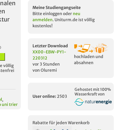
onalen
Meine Studiengangseite
en
Bitte einloggen oder
neu
tur
anmelden
. Uniturm.de ist völlig
kostenlos!
Letzter Download
D
XX00-EBW-PY1-
hochladen und
220312
absahnen
vor 3 Stunden
 völlig
von Oluremi
stenfrei
Gehostet mit 100%
Wasserkraft von
User online:
2503
l
,
 uni trier
Rabatte für jeden Warenkorb