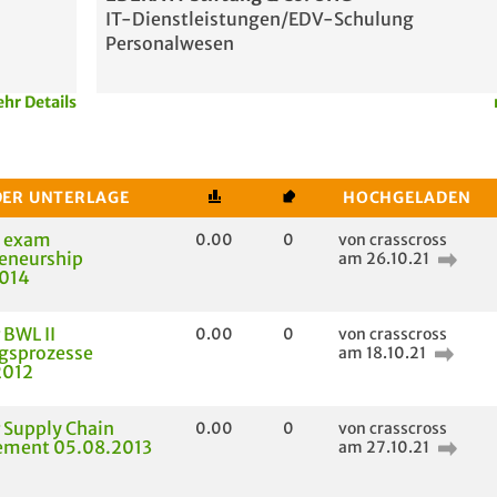
IT-Dienstleistungen/EDV-Schulung
Personalwesen
hr Details
DER UNTERLAGE
HOCHGELADEN
n exam
0.00
0
von crasscross
eneurship
am 26.10.21
2014
 BWL II
0.00
0
von crasscross
gsprozesse
am 18.10.21
2012
 Supply Chain
0.00
0
von crasscross
ment 05.08.2013
am 27.10.21