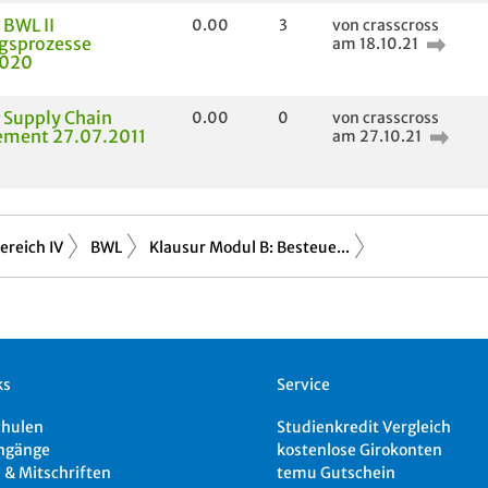
 BWL II
0.00
3
von crasscross
gsprozesse
am 18.10.21
2020
 Supply Chain
0.00
0
von crasscross
ment 27.07.2011
am 27.10.21
ereich IV
BWL
Klausur Modul B: Besteue...
ks
Service
chulen
Studienkredit Vergleich
ngänge
kostenlose Girokonten
 & Mitschriften
temu Gutschein