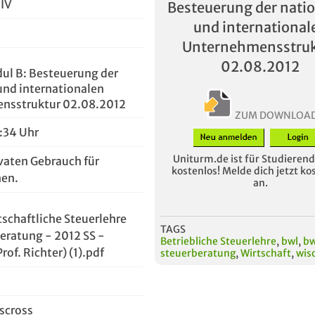
 IV
Besteuerung der nati
und international
Unternehmensstruk
02.08.2012
ul B: Besteuerung der
und internationalen
nsstruktur 02.08.2012
ZUM DOWNLOA
4:34 Uhr
Uniturm.de ist für Studierende
vaten Gebrauch für
kostenlos! Melde dich jetzt ko
en.
an.
tschaftliche Steuerlehre
TAGS
eratung - 2012 SS -
Betriebliche Steuerlehre
,
bwl
,
bw
rof. Richter) (1).pdf
steuerberatung
,
Wirtschaft
,
wiso
sscross