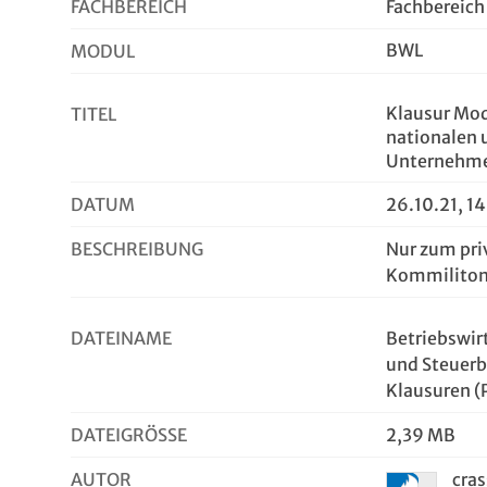
FACHBEREICH
Fachbereich
BWL
MODUL
Klausur Mod
TITEL
nationalen 
Unternehme
DATUM
26.10.21, 1
BESCHREIBUNG
Nur zum pri
Kommiliton
DATEINAME
Betriebswir
und Steuerb
Klausuren (P
DATEIGRÖSSE
2,39 MB
AUTOR
cra