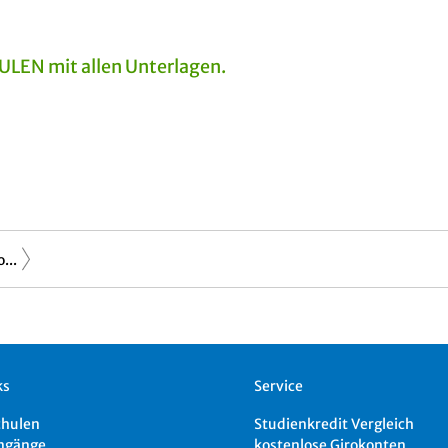
EN mit allen Unterlagen.
...
ks
Service
chulen
Studienkredit Vergleich
ngänge
kostenlose Girokonten