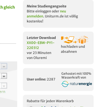
Meine Studiengangseite
h gleich
Bitte einloggen oder
neu
anmelden
. Uniturm.de ist völlig
kostenlos!
Letzter Download
XX00-EBW-PY1-
hochladen und
220312
absahnen
vor 23 Minuten
von Oluremi
Gehostet mit 100%
Wasserkraft von
User online:
2287
Rabatte für jeden Warenkorb