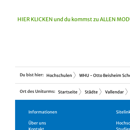
HIER KLICKEN und du kommst zu ALLEN MODUL
Du bist hier:
Hochschulen
WHU - Otto Beisheim Scho
Ort des Uniturms:
Startseite
Städte
Vallendar
Informationen
Sitelin
Über uns
Hochs
Kontakt
Studie