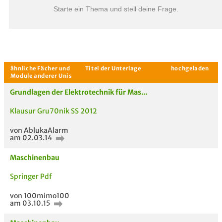
Starte ein Thema und stell deine Frage.
Grundlagen der Elektrotechnik für Mas...
Aktuelle Gespräche
Le
Klausur Gru70nik SS 2012
Be
von AblukaAlarm
am 02.03.14
Neues Thema
starten
Maschinenbau
Springer Pdf
von 100mimo100
am 03.10.15