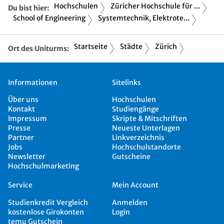
Hochschulen
Züricher Hochschule für ...
Du bist hier:
School of Engineering
Systemtechnik, Elektrote...
Startseite
Städte
Zürich
Ort des Uniturms:
Informationen
Sitelinks
Über uns
Hochschulen
Kontakt
Studiengänge
Impressum
Skripte & Mitschriften
Presse
Neueste Unterlagen
Partner
Linkverzeichnis
Jobs
Hochschulstandorte
Newsletter
Gutscheine
Hochschulmarketing
Service
Mein Account
Studienkredit Vergleich
Anmelden
kostenlose Girokonten
Login
temu Gutschein