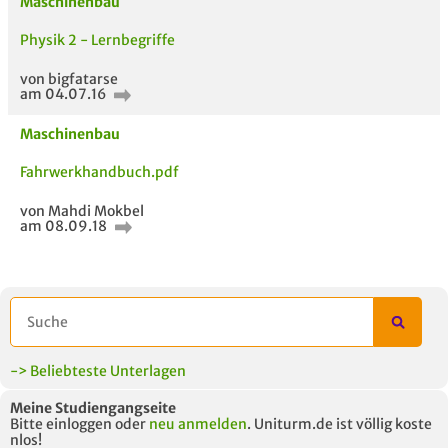
Maschinenbau
Physik 2 - Lernbegriffe
ähnliche Fächer und
Titel der Unterlage
h
von bigfatarse
Module anderer Unis
am 04.07.16
Maschinenbau
Fahrwerkhandbuch.pdf
von Mahdi Mokbel
am 08.09.18
-> Beliebteste Unterlagen
Meine Studiengangseite
Bitte einloggen oder
neu anmelden
. Uniturm.de ist völlig koste
nlos!