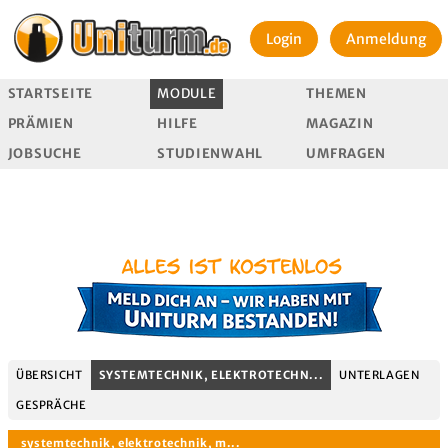
Login
Anmeldung
STARTSEITE
MODULE
THEMEN
PRÄMIEN
HILFE
MAGAZIN
JOBSUCHE
STUDIENWAHL
UMFRAGEN
ÜBERSICHT
SYSTEMTECHNIK, ELEKTROTECHN...
UNTERLAGEN
GESPRÄCHE