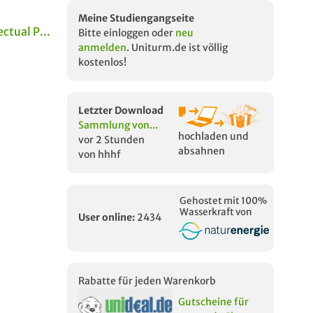
Meine Studiengangseite
ctual P...
Bitte einloggen oder
neu
anmelden
. Uniturm.de ist völlig
kostenlos!
Letzter Download
Sammlung von...
hochladen und
vor 2 Stunden
absahnen
von hhhf
Gehostet mit 100%
Wasserkraft von
User online:
2434
Rabatte für jeden Warenkorb
Gutscheine für