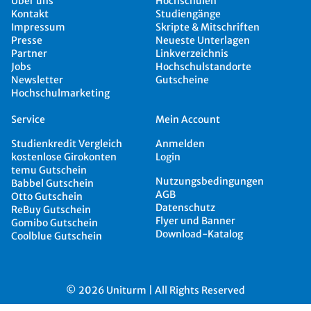
Über uns
Hochschulen
Kontakt
Studiengänge
Impressum
Skripte & Mitschriften
Presse
Neueste Unterlagen
Partner
Linkverzeichnis
Jobs
Hochschulstandorte
Newsletter
Gutscheine
Hochschulmarketing
Service
Mein Account
Studienkredit Vergleich
Anmelden
kostenlose Girokonten
Login
temu Gutschein
Nutzungsbedingungen
Babbel Gutschein
AGB
Otto Gutschein
Datenschutz
ReBuy Gutschein
Flyer und Banner
Gomibo Gutschein
Download-Katalog
Coolblue Gutschein
© 2026 Uniturm | All Rights Reserved