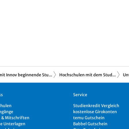
mit Innov beginnende Stu...
Hochschulen mit dem Stud...
Unt
ks
Service
chulen
Studienkredit Vergleich
ngänge
kostenlose Girokonten
 & Mitschriften
temu Gutschein
e Unterlagen
Babbel Gutschein