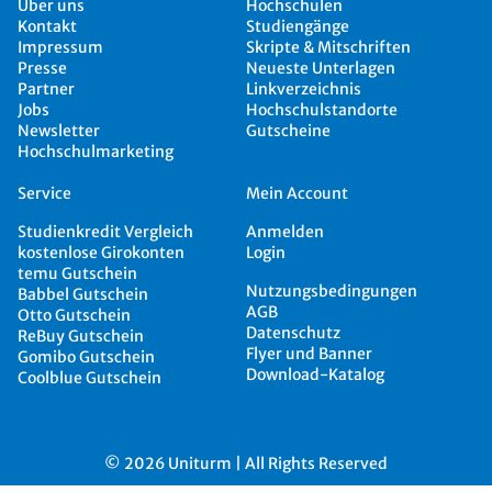
Über uns
Hochschulen
Kontakt
Studiengänge
Impressum
Skripte & Mitschriften
Presse
Neueste Unterlagen
Partner
Linkverzeichnis
Jobs
Hochschulstandorte
Newsletter
Gutscheine
Hochschulmarketing
Service
Mein Account
Studienkredit Vergleich
Anmelden
kostenlose Girokonten
Login
temu Gutschein
Nutzungsbedingungen
Babbel Gutschein
AGB
Otto Gutschein
Datenschutz
ReBuy Gutschein
Flyer und Banner
Gomibo Gutschein
Download-Katalog
Coolblue Gutschein
© 2026 Uniturm | All Rights Reserved