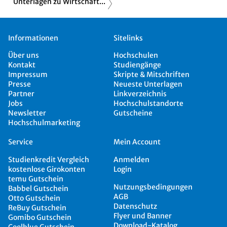
Unterlagen zu Wirtschaft...
Informationen
Sitelinks
Über uns
Hochschulen
Kontakt
Studiengänge
Impressum
Skripte & Mitschriften
Presse
Neueste Unterlagen
Partner
Linkverzeichnis
Jobs
Hochschulstandorte
Newsletter
Gutscheine
Hochschulmarketing
Service
Mein Account
Studienkredit Vergleich
Anmelden
kostenlose Girokonten
Login
temu Gutschein
Nutzungsbedingungen
Babbel Gutschein
AGB
Otto Gutschein
Datenschutz
ReBuy Gutschein
Flyer und Banner
Gomibo Gutschein
Download-Katalog
Coolblue Gutschein