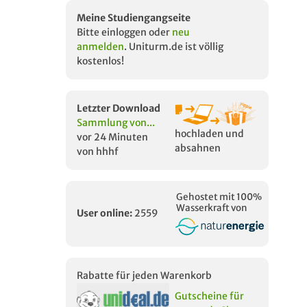
Meine Studiengangseite
Bitte einloggen oder
neu
anmelden
. Uniturm.de ist völlig
kostenlos!
Letzter Download
Sammlung von...
hochladen und
vor 24 Minuten
absahnen
von hhhf
Gehostet mit 100%
Wasserkraft von
User online:
2559
Rabatte für jeden Warenkorb
Gutscheine für