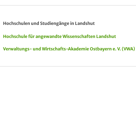
Hochschulen und Studiengänge in Landshut
BESTE CLUBS
COOLE
ATTRAKTIVST
Hochschule für angewandte Wissenschaften Landshut
& BARS
LOCATIONS
E
WOHNHEIME
Verwaltungs- und Wirtschafts-Akademie Ostbayern e. V. (VWA)
BESONDERE
HIGHLIGHTS