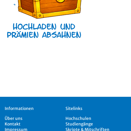
Informationen
Sitelinks
Über uns
Hochschulen
Kontakt
Studiengänge
Impressum
Skripte & Mitschriften