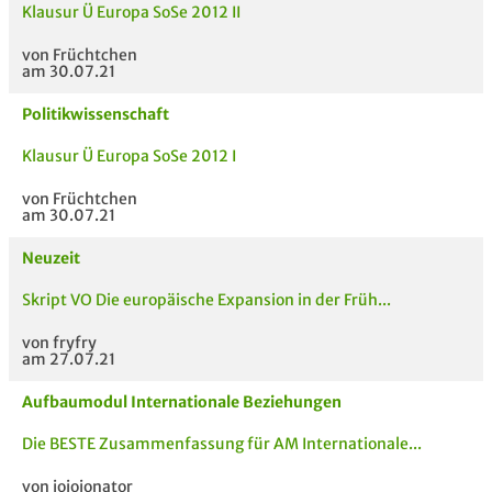
Klausur Ü Europa SoSe 2012 II
von Früchtchen
am 30.07.21
Politikwissenschaft
MODULE
TITEL DER UNTERLAG
HOC
Klausur Ü Europa SoSe 2012 I
E
von Früchtchen
am 30.07.21
Neuzeit
Skript VO Die europäische Expansion in der Früh...
von fryfry
am 27.07.21
Aufbaumodul Internationale Beziehungen
Die BESTE Zusammenfassung für AM Internationale...
von jojojonator