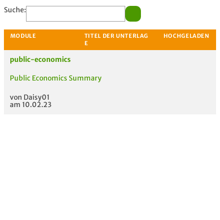
Suche:
public-economics
Public Economics Summary
von Daisy01
MODULE
TITEL DER UNTERLAG
HOC
am 10.02.23
E