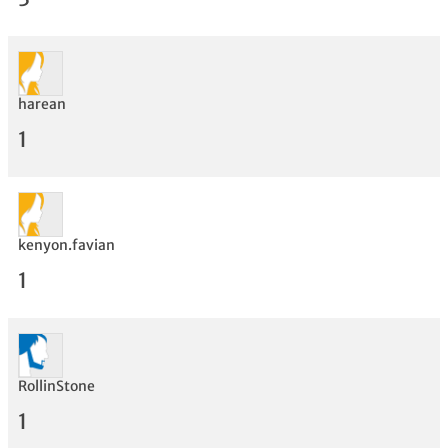
harean
Bewertung
1
kenyon.favian
1
RollinStone
1