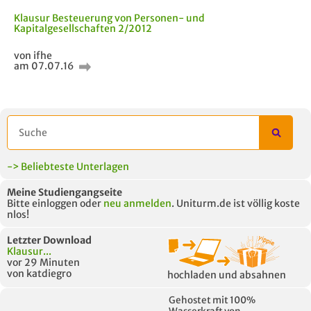
Klausur Besteuerung von Personen- und
Kapitalgesellschaften 2/2012
von ifhe
AUCH IM MODUL
TITEL DER
HOC
am 07.07.16
UNTERLAGE
-> Beliebteste Unterlagen
Meine Studiengangseite
Bitte einloggen oder
neu anmelden
. Uniturm.de ist völlig koste
nlos!
Letzter Download
Klausur...
vor 29 Minuten
von katdiegro
hochladen und absahnen
Gehostet mit 100%