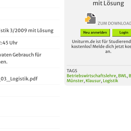
mit Lösung
ZUM DOWNLOA
istik 3/2009 mit Lösung
Uniturm.de ist für Studierende
2:45 Uhr
kostenlos! Melde dich jetzt ko
an.
vaten Gebrauch für
en.
TAGS
Betriebswirtschaftslehre
,
BWL
,
3_Logistik.pdf
Münster
,
Klausur
,
Logistik