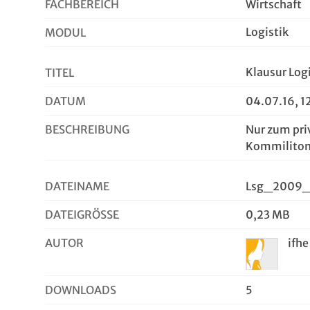
FACHBEREICH
Wirtschaft
Logistik
MODUL
Klausur Log
TITEL
DATUM
04.07.16, 1
BESCHREIBUNG
Nur zum pri
Kommiliton
DATEINAME
Lsg_2009_0
DATEIGRÖSSE
0,23 MB
AUTOR
ifhe
DOWNLOADS
5