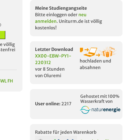
Meine Studiengangseite
Bitte einloggen oder
neu
anmelden
. Uniturm.de ist völlig
D
kostenlos!
 völlig
Letzter Download
stenfrei
XX00-EBW-PY1-
hochladen und
220312
absahnen
vor 8 Stunden
von Oluremi
BWL FH
Gehostet mit 100%
Wasserkraft von
User online:
2217
Rabatte für jeden Warenkorb