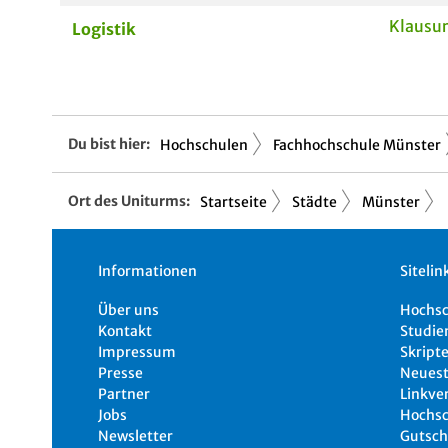
Klausur
Logistik
Du bist hier:
Hochschulen
Fachhochschule Münster
Ort des Uniturms:
Startseite
Städte
Münster
Informationen
Sitelin
Über uns
Hochs
Kontakt
Studie
Impressum
Skripte
Presse
Neuest
Partner
Linkve
Jobs
Hochsc
Newsletter
Gutsch