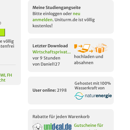
Meine Studiengangseite
Bitte einloggen oder
neu
anmelden
. Uniturm.de ist völlig
D
kostenlos!
 völlig
Letzter Download
stenfrei
Wirtschaftsprivat...
hochladen und
vor 9 Stunden
absahnen
von Daniel127
BWL FH
cht
Gehostet mit 100%
Wasserkraft von
User online:
2198
Rabatte für jeden Warenkorb
Gutscheine für