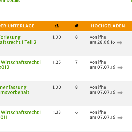
hr Details
DER UNTERLAGE
HOCHGELADEN
Vorlesung
1.00
8
von ifhe
ftsrecht 1 Teil 2
am 28.06.16
 Wirtschaftsrecht 1
1.25
7
von ifhe
2012
am 07.07.16
menfassung
1.00
8
von ifhe
umsvorbehalt
am 07.07.16
 Wirtschaftsrecht 1
1.33
6
von ifhe
2011
am 07.07.16