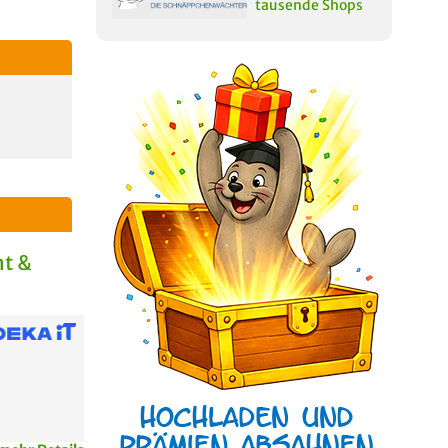
tausende Shops
t &