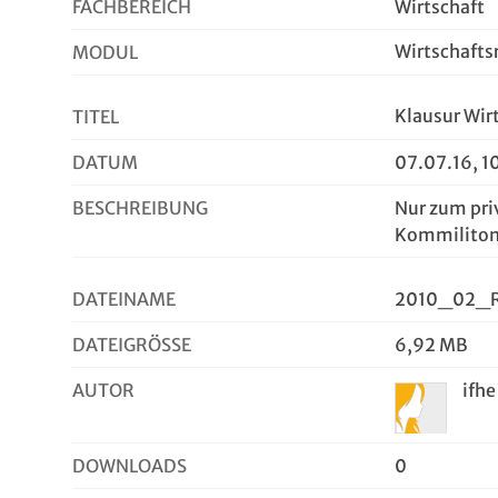
FACHBEREICH
Wirtschaft
Wirtschafts
MODUL
Klausur Wir
TITEL
DATUM
07.07.16, 1
BESCHREIBUNG
Nur zum pri
Kommiliton
DATEINAME
2010_02_Re
DATEIGRÖSSE
6,92 MB
AUTOR
ifhe
DOWNLOADS
0