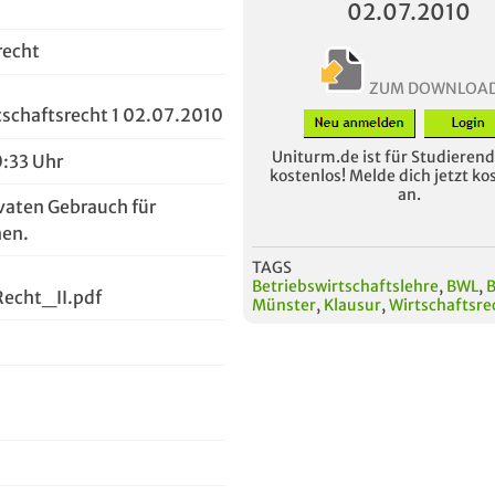
02.07.2010
recht
ZUM DOWNLOA
tschaftsrecht 1 02.07.2010
Uniturm.de ist für Studierende
0:33 Uhr
kostenlos! Melde dich jetzt ko
an.
vaten Gebrauch für
en.
TAGS
Betriebswirtschaftslehre
,
BWL
,
cht_II.pdf
Münster
,
Klausur
,
Wirtschaftsre