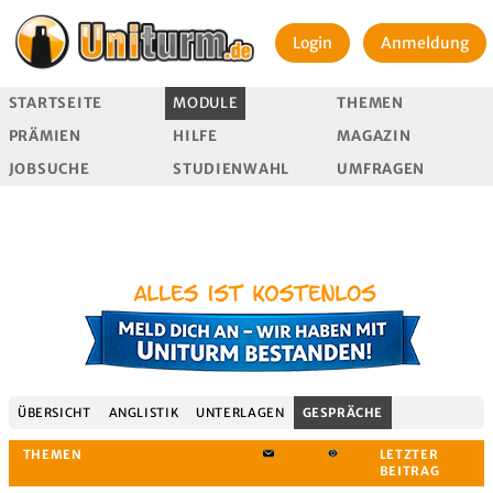
Login
Anmeldung
STARTSEITE
MODULE
THEMEN
PRÄMIEN
HILFE
MAGAZIN
JOBSUCHE
STUDIENWAHL
UMFRAGEN
ÜBERSICHT
ANGLISTIK
UNTERLAGEN
GESPRÄCHE