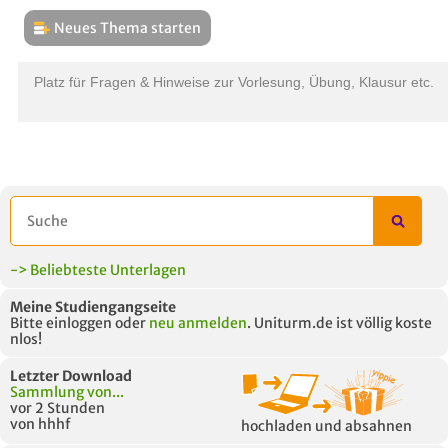
Neues Thema starten
THEMEN
L
Platz für Fragen & Hinweise zur Vorlesung, Übung, Klausur etc.
B
-> Beliebteste Unterlagen
Meine Studiengangseite
Bitte einloggen oder
neu anmelden
. Uniturm.de ist völlig koste
nlos!
Letzter Download
Sammlung von...
vor 2 Stunden
von hhhf
hochladen und absahnen