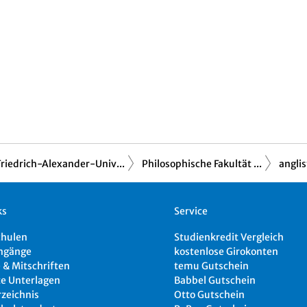
Friedrich-Alexander-Univ...
Philosophische Fakultät ...
anglis
ks
Service
chulen
Studienkredit Vergleich
ngänge
kostenlose Girokonten
 & Mitschriften
temu Gutschein
e Unterlagen
Babbel Gutschein
rzeichnis
Otto Gutschein