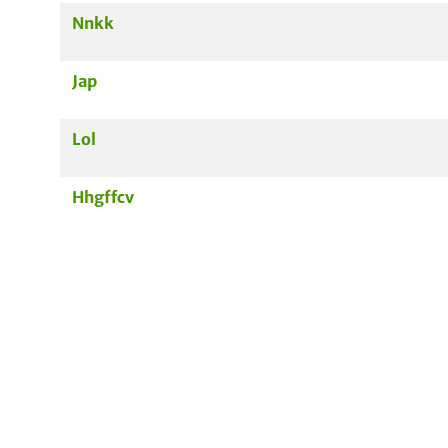
Nnkk
Jap
Lol
Hhgffcv