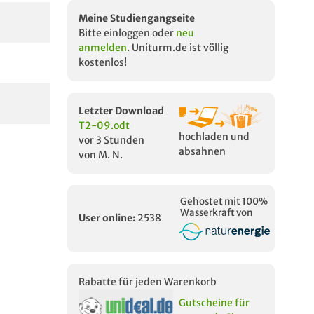
Meine Studiengangseite
Bitte einloggen oder
neu
anmelden
. Uniturm.de ist völlig
kostenlos!
Letzter Download
T2-09.odt
hochladen und
vor 3 Stunden
absahnen
von M. N.
Gehostet mit 100%
Wasserkraft von
User online:
2538
Rabatte für jeden Warenkorb
Gutscheine für