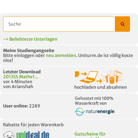
ähnliche Fächer und
Titel der Unterlage
h
Module anderer Unis
-> Beliebteste Unterlagen
Meine Studiengangseite
Bitte einloggen oder
neu anmelden
. Uniturm.de ist völlig koste
nlos!
Letzter Download
2013SS Mathe1...
vor 4 Minuten
von Arianshah
hochladen und absahnen
Gehostet mit 100%
Wasserkraft von
User online:
2289
Rabatte für jeden Warenkorb
Gutscheine für