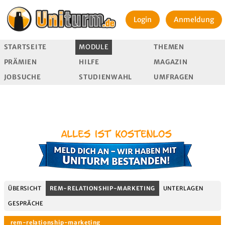
Login
Anmeldung
STARTSEITE
MODULE
THEMEN
PRÄMIEN
HILFE
MAGAZIN
JOBSUCHE
STUDIENWAHL
UMFRAGEN
ÜBERSICHT
REM-RELATIONSHIP-MARKETING
UNTERLAGEN
GESPRÄCHE