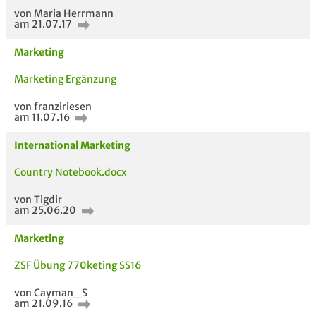
von Maria Herrmann
am 21.07.17
Marketing
Marketing Ergänzung
von franziriesen
am 11.07.16
International Marketing
Country Notebook.docx
Aktuelle Gespräche
Le
Be
von Tigdir
am 25.06.20
Neues Thema
starten
Marketing
ZSF Übung 770keting SS16
von Cayman_S
am 21.09.16